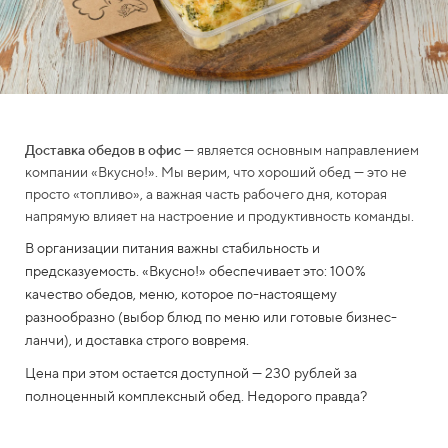
и
е
К
о
м
п
л
Доставка обедов в офис
— является основным направлением
е
компании «Вкусно!». Мы верим, что хороший обед — это не
к
просто «топливо», а важная часть рабочего дня, которая
с
напрямую влияет на настроение и продуктивность команды.
н
ы
В организации питания важны стабильность и
е
предсказуемость. «Вкусно!» обеспечивает это: 100%
о
качество обедов, меню, которое по-настоящему
б
разнообразно (выбор блюд по меню или готовые бизнес-
е
д
ланчи), и доставка строго вовремя.
ы
Цена при этом остается доступной — 230 рублей за
Б
полноценный комплексный обед. Недорого правда?
л
о