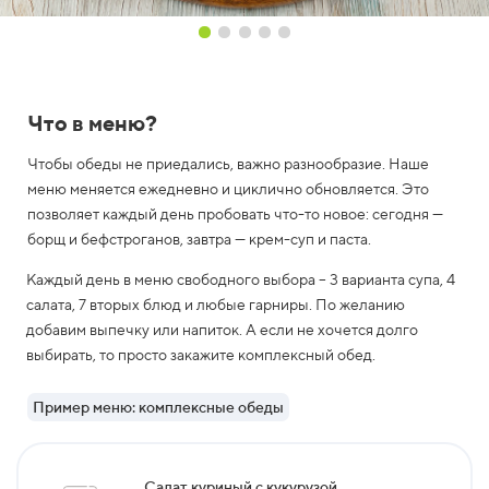
o
@
v
k
u
s
Что в меню?
n
o
Чтобы обеды не приедались, важно разнообразие. Наше
.
меню меняется ежедневно и циклично обновляется. Это
s
позволяет каждый день пробовать что-то новое: сегодня —
p
борщ и бефстроганов, завтра — крем-суп и паста.
b
.
Каждый день в меню свободного выбора – 3 варианта супа, 4
r
u
салата, 7 вторых блюд и любые гарниры. По желанию
добавим выпечку или напиток. А если не хочется долго
выбирать, то просто закажите комплексный обед.
Пример меню: комплексные обеды
Салат куриный с кукурузой,