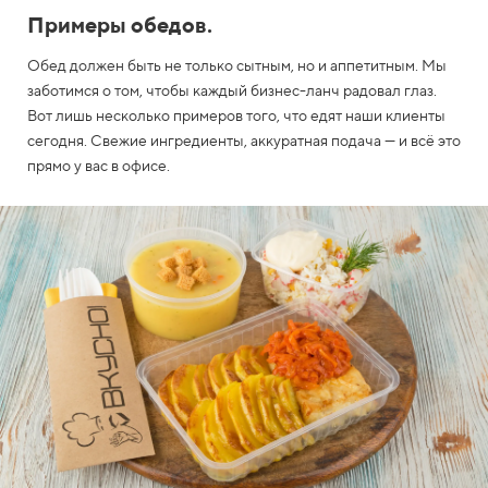
г
Примеры обедов.
К
о
Обед должен быть не только сытным, но и аппетитным. Мы
н
заботимся о том, чтобы каждый бизнес-ланч радовал глаз.
т
Вот лишь несколько примеров того, что едят наши клиенты
а
сегодня. Свежие ингредиенты, аккуратная подача — и всё это
к
т
прямо у вас в офисе.
ы
W
h
З
a
в
t
о
s
н
A
о
p
к
p
i
n
f